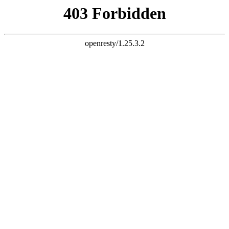
三竹科技 智慧连接
电子邮件
liuchao@sunchu.com.cn
电话
?
+ 86-13817502151
座机
?
+ 86-021-67626758
语言
English
|
简体中文
首页