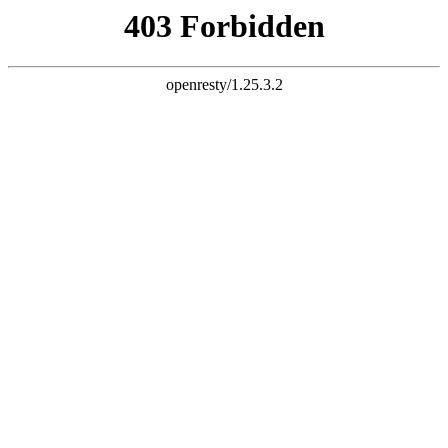
关于公司
三竹科技（SUNCHU）成立于2008年。总部位于上
2
海，工厂建在安徽马鞍山，工厂使用面积15,000 m
。
SUNCHU致力于工业自动化连接系统的研发、生产和销
售。多年来专业服务于FA、CNC及 robot厂商。
SUNCHU一直遵循“客户的认可才是我们存在的意义”
准则，为每一个客户提供优质的 I/O连接产品和方案。此
外，SUNCHU每年至少投入5%的营业额到产品的升级与
新产品研发中。十多年的沉淀与累积，使得SUNCHU在连
接器行业已经拥有雄厚的技术力量。生产设备和规模也日
益扩大，SUNCHU愿与客户共同发展，提供更有价值的产
品和服务！
我们是谁
联系我们