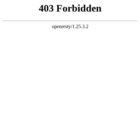
三竹科技 智慧连接
电子邮件
liuchao@sunchu.com.cn
电话
?
+ 86-13817502151
座机
?
+ 86-021-67626758
语言
English
|
简体中文
首页