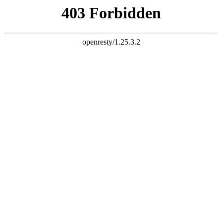
天生赢家一触即发凯发
欢迎光临西安锐声音视科技有限公司官方网站！
网站地图
联系我们
咨询热线：
136-2924-1711
网站首页
关于我们
企业风采
产品专区
专业音响
舞台灯光
会议系统
舞台机械
无线话筒