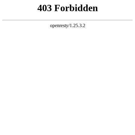
三竹科技 智慧连接
电子邮件
liuchao@sunchu.com.cn
电话
?
+ 86-13817502151
座机
?
+ 86-021-67626758
语言
English
|
简体中文
首页